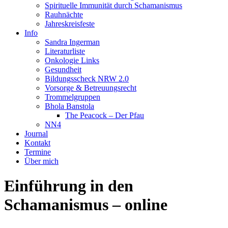
Spirituelle Immunität durch Schamanismus
Rauhnächte
Jahreskreisfeste
Info
Sandra Ingerman
Literaturliste
Onkologie Links
Gesundheit
Bildungsscheck NRW 2.0
Vorsorge & Betreuungsrecht
Trommelgruppen
Bhola Banstola
The Peacock – Der Pfau
NN4
Journal
Kontakt
Termine
Über mich
Einführung in den
Schamanismus – online