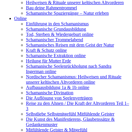
Heilweisen & Rituale unserer keltischen Altvorderen
Bau deine Rahmentrommel
Schamanische Spaziergänge – Natur erleben
Online
Einführung in den Schamanismus
Schamanische Grundausbildung
Tod, Sterben & Wiedergeburt online
Schamanischer Trommelabend
Schamanisches Reisen mit dem Geist der Natur
Kraft & Schutz online
Schamanische Extraktion online
Heilung für Mutter Erde
Schamanische Seelenrückholung nach Sandra
Ingerman online
Nordischer Schamanismus: Heilweisen und Rituale
unserer keltischen Altvorderen online
Aufbauausbildung 1a & 1b online
Schamanische Divination
Die Auflösung von Seelenverträgen
Reise zu den Ahnen / Die Kraft der Altvorderen Teil 1–
3
Selbstliebe Selbstmitgefühl Mitfühlende Geister
Die Kunst des Manifestierens, Glaubenssätze &
Gedankenmuster
Mitfühlende Geister & Mitgefühl