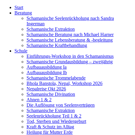
Start
Beratung
Schamanische Seelenrückholung nach Sandra
Ingerman
Schamanische Extraktion
Schamanische Beratung nach Michael Harner
Schamanische Lebensberatung & -begleitung
Schamanische Kraftbehandlung
Schule
Einführungs-Workshop in den Schamanismus
Schamanische Grundausbildung – zweijährig
Aufbauausbildung Ia
Aufbauausbildung Ib
Schamanische Trommelabende
Bhola Banstola, Nepal, Workshop 2026
Nepalreise Okt 2026
Schamanische Divination
Ahnen 1 & 2
Die Auflösung von Seelenverträgen
Schamanische Extraktion
Seelenrückholung Teil 1 & 2
Tod, Sterben und Wiedergeburt
Kraft & Schutz im Alltag
Heilung für Mutter Erde