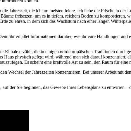
 informieren können.
die Jahreszeit, die ich am meisten feiere. Ich liebe die Frische in der 
d Bäume freisetzen, um es in tiefem, reichem Boden zu kompostieren, w
r Erde zu ehren, in dem sich das Wachstum nach einer langen Winterpaus
Denn ihr erhaltet Informationen darüber, wie ihr eure Handlungen und 
er Rituale erzählt, die in einigen nordeuropäischen Traditionen durchge
as Haus physisch gefegt wird, während man sich darauf konzentriert, al
auszufegen. Es scheint eine kraftvolle Art zu sein, den Raum für eine 
 den Wechsel der Jahreszeiten konzentrieren. Bei unserer Arbeit mit dem
en, auf der Sie beginnen, das Gewebe Ihres Lebensplans zu entwirren –