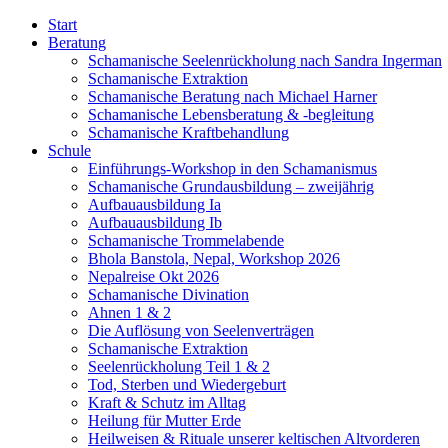
Start
Beratung
Schamanische Seelenrückholung nach Sandra Ingerman
Schamanische Extraktion
Schamanische Beratung nach Michael Harner
Schamanische Lebensberatung & -begleitung
Schamanische Kraftbehandlung
Schule
Einführungs-Workshop in den Schamanismus
Schamanische Grundausbildung – zweijährig
Aufbauausbildung Ia
Aufbauausbildung Ib
Schamanische Trommelabende
Bhola Banstola, Nepal, Workshop 2026
Nepalreise Okt 2026
Schamanische Divination
Ahnen 1 & 2
Die Auflösung von Seelenverträgen
Schamanische Extraktion
Seelenrückholung Teil 1 & 2
Tod, Sterben und Wiedergeburt
Kraft & Schutz im Alltag
Heilung für Mutter Erde
Heilweisen & Rituale unserer keltischen Altvorderen