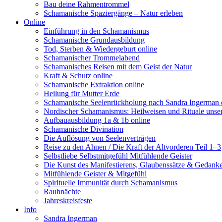
Bau deine Rahmentrommel
Schamanische Spaziergänge – Natur erleben
Online
Einführung in den Schamanismus
Schamanische Grundausbildung
Tod, Sterben & Wiedergeburt online
Schamanischer Trommelabend
Schamanisches Reisen mit dem Geist der Natur
Kraft & Schutz online
Schamanische Extraktion online
Heilung für Mutter Erde
Schamanische Seelenrückholung nach Sandra Ingerman 
Nordischer Schamanismus: Heilweisen und Rituale unsere
Aufbauausbildung 1a & 1b online
Schamanische Divination
Die Auflösung von Seelenverträgen
Reise zu den Ahnen / Die Kraft der Altvorderen Teil 1–3
Selbstliebe Selbstmitgefühl Mitfühlende Geister
Die Kunst des Manifestierens, Glaubenssätze & Gedank
Mitfühlende Geister & Mitgefühl
Spirituelle Immunität durch Schamanismus
Rauhnächte
Jahreskreisfeste
Info
Sandra Ingerman