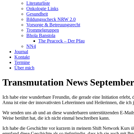
Literaturliste
Onkologie Links
Gesundheit
Bildungsscheck NRW 2.0
Vorsorge & Betreuungsrecht
Trommelgruppen
Bhola Banstola
The Peacock – Der Pfau
NN4
Journal
Kontakt
Termine
Über mich
Transmutation News September
Ich habe eine wunderbare Freundin, die gerade eine Initiation erlebt,
Anna ist eine der innovativsten Lehrerinnen und Heilerinnen, die ich 
Wir senden uns ab und an diese wunderbaren unterstützenden E-Mails, 
Weise berührt hat, die ich nicht einmal beschreiben kann.
Ich habe die Geschichte vor kurzem in meinem Shift Network Kurs übe
empfand diese Geschichte als so tiefgründig, dass ich sie auch mit Ihn