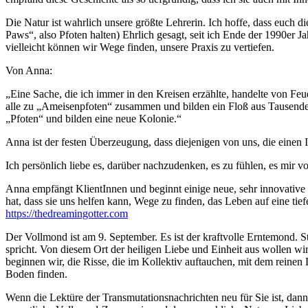
Die Natur ist wahrlich unsere größte Lehrerin. Ich hoffe, dass euch d
Paws“, also Pfoten halten) Ehrlich gesagt, seit ich Ende der 1990er 
vielleicht können wir Wege finden, unsere Praxis zu vertiefen.
Von Anna:
„Eine Sache, die ich immer in den Kreisen erzählte, handelte von Fe
alle zu „Ameisenpfoten“ zusammen und bilden ein Floß aus Tausenden
„Pfoten“ und bilden eine neue Kolonie.“
Anna ist der festen Überzeugung, dass diejenigen von uns, die einen
Ich persönlich liebe es, darüber nachzudenken, es zu fühlen, es mir vo
Anna empfängt KlientInnen und beginnt einige neue, sehr innovative Kr
hat, dass sie uns helfen kann, Wege zu finden, das Leben auf eine t
https://thedreamingotter.com
Der Vollmond ist am 9. September. Es ist der kraftvolle Erntemond. S
spricht. Von diesem Ort der heiligen Liebe und Einheit aus wollen wir
beginnen wir, die Risse, die im Kollektiv auftauchen, mit dem reinen 
Boden finden.
Wenn die Lektüre der Transmutationsnachrichten neu für Sie ist, dan