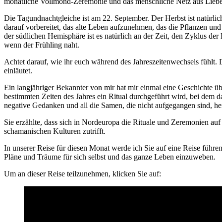
monatliche Vollmond-Zeremonie und das menschliche Netz aus Liebe
Die Tagundnachtgleiche ist am 22. September. Der Herbst ist natürlich 
darauf vorbereitet, das alte Leben aufzunehmen, das die Pflanzen un
der südlichen Hemisphäre ist es natürlich an der Zeit, den Zyklus de
wenn der Frühling naht.
Achtet darauf, wie ihr euch während des Jahreszeitenwechsels fühlt. 
einläutet.
Ein langjähriger Bekannter von mir hat mir einmal eine Geschichte üb
bestimmten Zeiten des Jahres ein Ritual durchgeführt wird, bei dem d
negative Gedanken und all die Samen, die nicht aufgegangen sind, her
Sie erzählte, dass sich in Nordeuropa die Rituale und Zeremonien auf
schamanischen Kulturen zutrifft.
In unserer Reise für diesen Monat werde ich Sie auf eine Reise führ
Pläne und Träume für sich selbst und das ganze Leben einzuweben.
Um an dieser Reise teilzunehmen, klicken Sie auf: