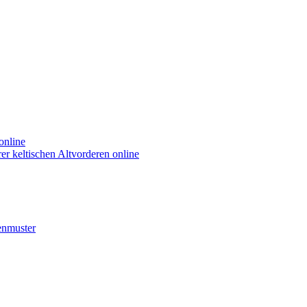
online
r keltischen Altvorderen online
enmuster