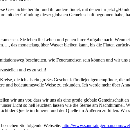
iese Geschichte berührt und ihr andere findet, mit denen ihr jetzt „Hän
Jahre mit der Gründung dieser globalen Gemeinschaft begonnen habe, ha
uerameisen. Sie leben ihr Leben und gehen ihrer Aufgabe nach. Wenn ei
…., das monatelang über Wasser bleiben kann, bis die Fluten zurückwe
 Initiationsweg beschreiten, wie Feuerameisen sein können und wir uns
rzustellen und es zu sein!
eise, die ich als ein großes Geschenk für diejenigen empfinde, die mit
iefere und bedeutungsvolle Weise zu erkunden. Ich werde mehr über Ann
tellen wir uns vor, dass wir uns als eine große globale Gemeinschaft 
 unser Licht so hell leuchten lassen wie die Sterne am Nachthimmel. We
Licht der Quelle im Inneren und der Quelle im Äußeren zu füllen. Wir si
n besuchen Sie folgende Webseite:
http://www.sandraingerman.com/web