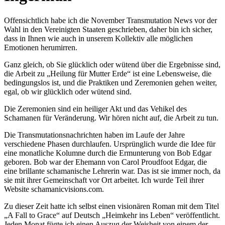
Offensichtlich habe ich die November Transmutation News vor der
Wahl in den Vereinigten Staaten geschrieben, daher bin ich sicher,
dass in Ihnen wie auch in unserem Kollektiv alle möglichen
Emotionen herumirren.
Ganz gleich, ob Sie glücklich oder wütend über die Ergebnisse sind,
die Arbeit zu „Heilung für Mutter Erde“ ist eine Lebensweise, die
bedingungslos ist, und die Praktiken und Zeremonien gehen weiter,
egal, ob wir glücklich oder wütend sind.
Die Zeremonien sind ein heiliger Akt und das Vehikel des
Schamanen für Veränderung. Wir hören nicht auf, die Arbeit zu tun.
Die Transmutationsnachrichten haben im Laufe der Jahre
verschiedene Phasen durchlaufen. Ursprünglich wurde die Idee für
eine monatliche Kolumne durch die Ermunterung von Bob Edgar
geboren. Bob war der Ehemann von Carol Proudfoot Edgar, die
eine brillante schamanische Lehrerin war. Das ist sie immer noch, da
sie mit ihrer Gemeinschaft vor Ort arbeitet. Ich wurde Teil ihrer
Website schamanicvisions.com.
Zu dieser Zeit hatte ich selbst einen visionären Roman mit dem Titel
„A Fall to Grace“ auf Deutsch „Heimkehr ins Leben“ veröffentlicht.
Jeden Monat fügte ich einen Auszug der Weisheit von einem der