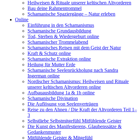
Heilweisen & Rituale unserer keltischen Altvorderen
Bau deine Rahmentrommel
Schamanische Spaziergänge – Natur erleben
Online
Einführung in den Schamanismus
Schamanische Grundausbildung
Tod, Sterben & Wiedergeburt online
Schamanischer Trommelabend
Schamanisches Reisen mit dem Geist der Natur
Kraft & Schutz online
Schamanische Extraktion online
Heilung für Mutter Erde
Schamanische Seelenrückholung nach Sandra
Ingerman online
Nordischer Schamanismus: Heilweisen und Rituale
unserer keltischen Altvorderen online
Aufbauausbildung 1a & 1b online
Schamanische Divination
Die Auflösung von Seelenverträgen
Reise zu den Ahnen / Die Kraft der Altvorderen Teil 1–
3
Selbstliebe Selbstmitgefühl Mitfühlende Geister
Die Kunst des Manifestierens, Glaubenssätze &
Gedankenmuster
Mitfühlende Geister & Mitgefühl