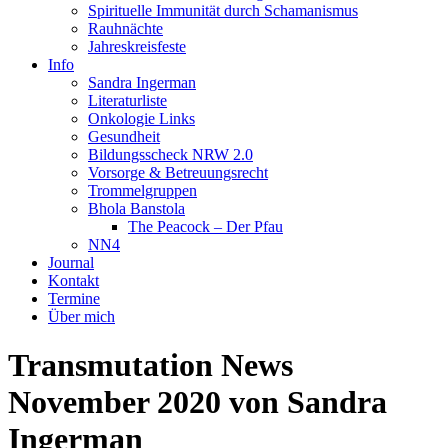
Spirituelle Immunität durch Schamanismus
Rauhnächte
Jahreskreisfeste
Info
Sandra Ingerman
Literaturliste
Onkologie Links
Gesundheit
Bildungsscheck NRW 2.0
Vorsorge & Betreuungsrecht
Trommelgruppen
Bhola Banstola
The Peacock – Der Pfau
NN4
Journal
Kontakt
Termine
Über mich
Transmutation News
November 2020 von Sandra
Ingerman