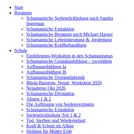
Start
Beratung
Schamanische Seelenrückholung nach Sandra
Ingerman
Schamanische Extraktion
Schamanische Beratung nach Michael Harner
Schamanische Lebensberatung & -begleitung
Schamanische Kraftbehandlung
Schule
Einführungs-Workshop in den Schamanismus
Schamanische Grundausbildung – zweijährig
Aufbauausbildung Ia
Aufbauausbildung Ib
Schamanische Trommelabende
Bhola Banstola, Nepal, Workshop 2026
Nepalreise Okt 2026
Schamanische Divination
Ahnen 1 & 2
Die Auflösung von Seelenverträgen
Schamanische Extraktion
Seelenrückholung Teil 1 & 2
Tod, Sterben und Wiedergeburt
Kraft & Schutz im Alltag
Heilung für Mutter Erde